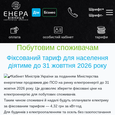
Шрифт+
Дім
Бізнес
Шрифт-
оплата
особистий кабінет
тарифи
Побутовим споживачам
Фіксований тариф для населення
діятиме до 31 жовттня 2026 року
Кабінет Міністрів України за поданням Міністерства
енергетики продовжив дію ПСО на ринку електроенергії до 31
жовтня 2026 року. Це дозволяє зберегти фіксовані ціни на
електроенергію для побутових споживачів.
Таким чином споживачі й надалі будуть оплачувати електрику
за фіксованим тарифом — 4,32 грн за кВт⋅год.
Для будинків з електроопаленням та осель без газопостачання