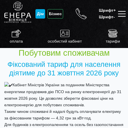
Шрифт+
Дім
Бізнес
Шрифт-
оплата
особистий кабінет
тарифи
Побутовим споживачам
Фіксований тариф для населення
діятиме до 31 жовттня 2026 року
Кабінет Міністрів України за поданням Міністерства
енергетики продовжив дію ПСО на ринку електроенергії до 31
жовтня 2026 року. Це дозволяє зберегти фіксовані ціни на
електроенергію для побутових споживачів.
Таким чином споживачі й надалі будуть оплачувати електрику
за фіксованим тарифом — 4,32 грн за кВт⋅год.
Для будинків з електроопаленням та осель без газопостачання