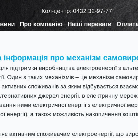
Кол-центр:
0432 32-97-77
вини
Про компанію
Наші переваги
Оплата
а інформація про механізм самовир
для підтримки виробництва електроенергії з альт
ії. Один з таких механізмів – це механізм самов
активних споживачів за яким відбувається взаємо
альтернативних джерел енергії, в електричну мер
ання ними електричної енергії з електричної мере
ої енергії), а також можливість накопичення кошт
яє активним споживачам електроенергії, що виро