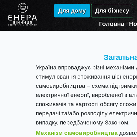
Для дому
Для бізнесу
Головна
Но
Загальн
Україна впроваджує різні механізми 
стимулювання споживання цієї енерг
самовиробництва – схема підтримки 
електричної енергії, виробленої з 
споживачів та вартості обсягу спожив
передачі та/або розподілу електричн
випадку, передбаченому Законом.
Механізм самовиробництва
дозвол