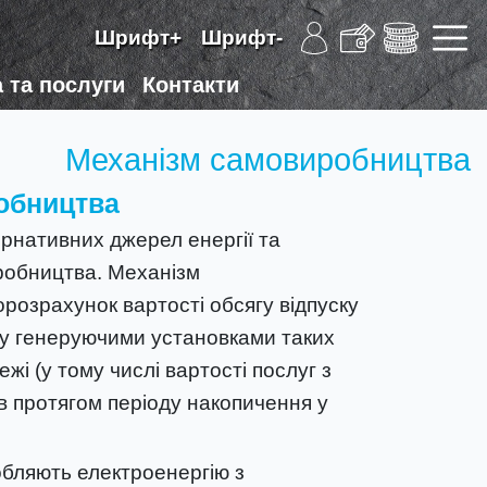
Шрифт+
Шрифт-
 та послуги
Контакти
Механізм самовиробництва
обництва
ернативних джерел енергії та
иробництва. Механізм
розрахунок вартості обсягу відпуску
ежу генеруючими установками таких
жі (у тому числі вартості послуг з
ів протягом періоду накопичення у
бляють електроенергію з