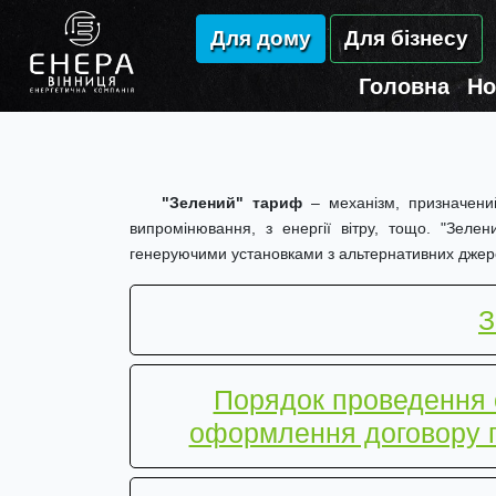
Для дому
Для бізнесу
Головна
Но
"Зелений" тариф
– механізм, призначений
випромінювання, з енергії вітру, тощо. "Зеле
генеруючими установками з альтернативних джер
З
Порядок проведення о
оформлення договору п