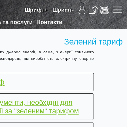
Шрифт+
Шрифт-
 та послуги
Контакти
Зелений тариф
х джерел енергії, а саме, з енергії сонячного
осподарств, які виробляють електричну енергію
иф
ументи, необхідні для
ї за "зеленим" тарифом