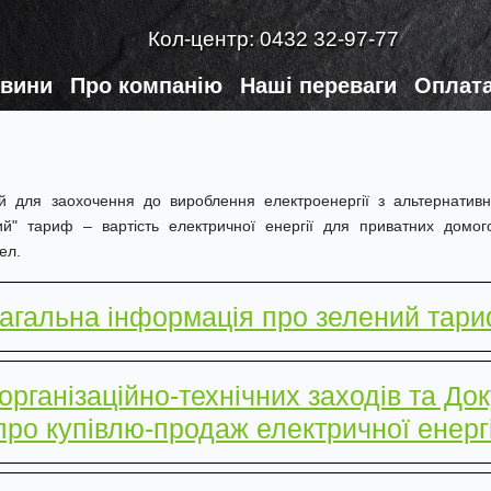
Кол-центр:
0432 32-97-77
вини
Про компанію
Наші переваги
Оплата
 для заохочення до вироблення електроенергії з альтернативни
ний" тариф – вартість електричної енергії для приватних домог
ел.
агальна інформація про зелений тар
рганізаційно-технічних заходів та Док
ро купівлю-продаж електричної енергі