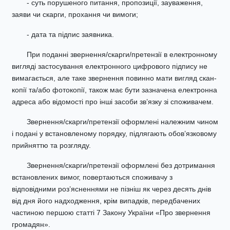
- суть порушеного питання, пропозиції, зауваження,
заяви чи скарги, прохання чи вимоги;
- дата та підпис заявника.
При поданні звернення/скарги/претензії в електронному
вигляді застосування електронного цифрового підпису не
вимагається, але таке звернення повинно мати вигляд скан-
копії та/або фотокопії, також має бути зазначена електронна
адреса або відомості про інші засоби зв’язку зі споживачем.
Звернення/скарги/претензії оформлені належним чином
і подані у встановленому порядку, підлягають обов’язковому
прийняттю та розгляду.
Звернення/скарги/претензії оформлені без дотримання
встановлених вимог, повертаються споживачу з
відповідними роз’ясненнями не пізніш як через десять днів
від дня його надходження, крім випадків, передбачених
частиною першою статті 7 Закону України «Про звернення
громадян».