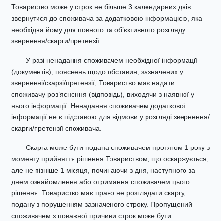
Товариство може у строк не більше 3 календарних днів
звернутися до споживача за додатковою інформацією, яка
необхідна йому для повного та об’єктивного розгляду
звернення/скарги/претензії.
У разі ненадання споживачем необхідної інформації
(документів), пояснень щодо обставин, зазначених у
зверненні/скарзі/претензії, Товариство має надати
споживачу роз’яснення (відповідь), виходячи з наявної у
нього інформації. Ненадання споживачем додаткової
інформації не є підставою для відмови у розгляді звернення/
скарги/претензії споживача.
Скарга може бути подана споживачем протягом 1 року з
моменту прийняття рішення Товариством, що оскаржується,
але не пізніше 1 місяця, починаючи з дня, наступного за
днем ознайомлення або отримання споживачем цього
рішення. Товариство має право не розглядати скаргу,
подану з порушенням зазначеного строку. Пропущений
споживачем з поважної причини строк може бути