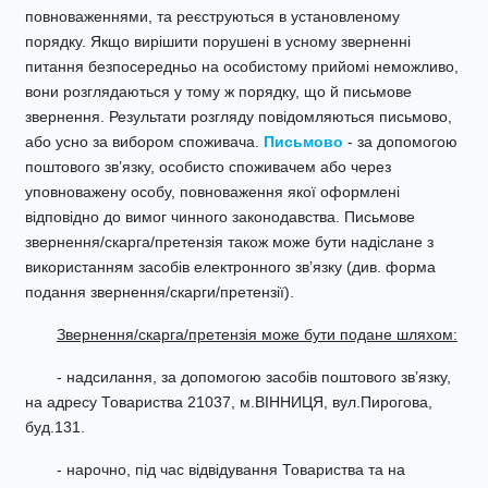
повноваженнями, та реєструються в установленому
порядку. Якщо вирішити порушені в усному зверненні
питання безпосередньо на особистому прийомі неможливо,
вони розглядаються у тому ж порядку, що й письмове
звернення. Результати розгляду повідомляються письмово,
або усно за вибором споживача.
Письмово
- за допомогою
поштового зв’язку, особисто споживачем або через
уповноважену особу, повноваження якої оформлені
відповідно до вимог чинного законодавства. Письмове
звернення/скарга/претензія також може бути надіслане з
використанням засобів електронного зв’язку (див. форма
подання звернення/скарги/претензії).
Звернення/скарга/претензія може бути подане шляхом:
- надсилання, за допомогою засобів поштового зв’язку,
на адресу Товариства 21037, м.ВІННИЦЯ, вул.Пирогова,
буд.131.
- нарочно, під час відвідування Товариства та на