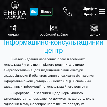
Шрифт+
Дім
Бізнес
Шрифт-
оплата
особистий кабінет
тарифи
Інформаційно-консультаційний
центр
З метою надання населенню області всебічних
консультацій у вирішенні різного роду питань щодо
енергопостачання, для підвищення рівня культури
взаємовідносин й обслуговування споживачів функціонує
інформаційно-консультаційний центр (ІКЦ). Основними
завданнями інформаційно-консультаційного центру є:
- інформування заявників щодо норм чинного
законодавства та нормативних документів, що регулюють
відносини в галузі електроенергетики та порядку їх