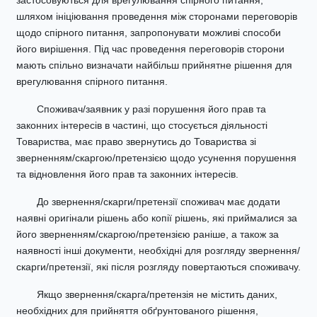
застосовуються для врегулювання спірного питання,
шляхом ініціювання проведення між сторонами переговорів
щодо спірного питання, запропонувати можливі способи
його вирішення. Під час проведення переговорів сторони
мають спільно визначати найбільш прийнятне рішення для
врегулювання спірного питання.
Споживач/заявник у разі порушення його прав та
законних інтересів в частині, що стосується діяльності
Товариства, має право звернутись до Товариства зі
зверненням/скаргою/претензією щодо усунення порушення
та відновлення його прав та законних інтересів.
До звернення/скарги/претензії споживач має додати
наявні оригінали рішень або копії рішень, які приймалися за
його зверненням/скаргою/претензією раніше, а також за
наявності інші документи, необхідні для розгляду звернення/
скарги/претензії, які після розгляду повертаються споживачу.
Якщо звернення/скарга/претензія не містить даних,
необхідних для прийняття обґрунтованого рішення,