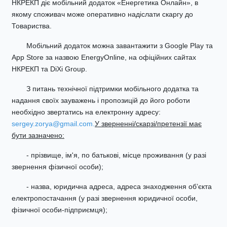
НКРЕКП діє мобільний додаток «Енергетика Онлайн», в
якому споживач може оперативно надіслати скаргу до
Товариства.
Мобільний додаток можна завантажити з Google Play та
App Store за назвою EnergyOnline, на офіційних сайтах
НКРЕКП та DiXi Group.
З питань технічної підтримки мобільного додатка та
надання своїх зауважень і пропозицій до його роботи
необхідно звертатись на електронну адресу:
sergey.zorya@gmail.com.
У зверненні/скарзі/претензії має
бути зазначено:
- прізвище, ім'я, по батькові, місце проживання (у разі
звернення фізичної особи);
- назва, юридична адреса, адреса знаходження об’єкта
електропостачання (у разі звернення юридичної особи,
фізичної особи-підприємця);