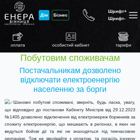
Шрифт+
Дім
Бізнес
Шрифт-
оплата
особистий кабінет
тарифи
Побутовим споживачам
Постачальникам дозволено
відключати електроенергію
населенню за борги
Шановні побутові споживачі, зверніть, будь ласка, увагу,
що відповідно до постанови Кабінету Міністрів від 29.12.2023
№1405 дозволено відключення від електромереж боржників за
спожиту електроенергію, що мешкають в регіонах, в яких не
ведуться бойові дії та які не знаходяться під тимчасовою
окупацією. Тож не зволікайте з оплатою, та погасіть існуючу