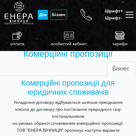
Шрифт+
Дім
Бізнес
Шрифт-
оплата
особистий кабінет
тарифи
Комерційні пропозиції
Бізнес
Комерційні пропозиції для
юридичних споживачів
Укладення договору відбувається шляхом приєднання
клієнта до договору про постачання природного газу
постачальником
на умовах обраної споживачем комерційної пропозиції.
ТОВ "ЕНЕРА ВІННИЦЯ" пропонує наступні варіанти